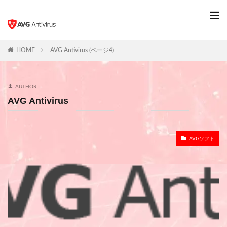
HOME
AVG Antivirus (ページ4)
AUTHOR
AVG Antivirus
AVGソフト